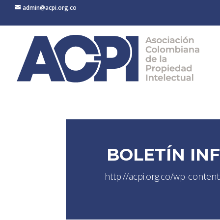
admin@acpi.org.co
BOLETÍN IN
http://acpi.org.co/wp-cont