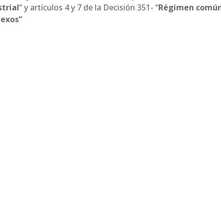
trial
” y artículos 4 y 7 de la Decisión 351- “
Régimen comú
nexos”