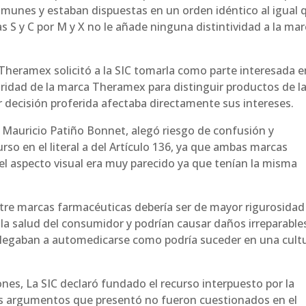
 comunes y estaban dispuestas en un orden idéntico al igual 
as S y C por M y X no le añade ninguna distintividad a la ma
 Theramex solicitó a la SIC tomarla como parte interesada e
oridad de la marca Theramex para distinguir productos de l
er decisión proferida afectaba directamente sus intereses.
Mauricio Patiño Bonnet, alegó riesgo de confusión y
rso en el literal a del Artículo 136, ya que ambas marcas
y el aspecto visual era muy parecido ya que tenían la misma
tre marcas farmacéuticas debería ser de mayor rigurosidad
la salud del consumidor y podrían causar daños irreparable
llegaban a automedicarse como podría suceder en una cult
es, La SIC declaró fundado el recurso interpuesto por la
s argumentos que presentó no fueron cuestionados en el