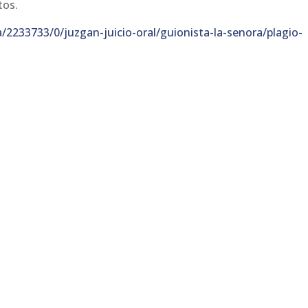
tos.
/2233733/0/juzgan-juicio-oral/guionista-la-senora/plagio-