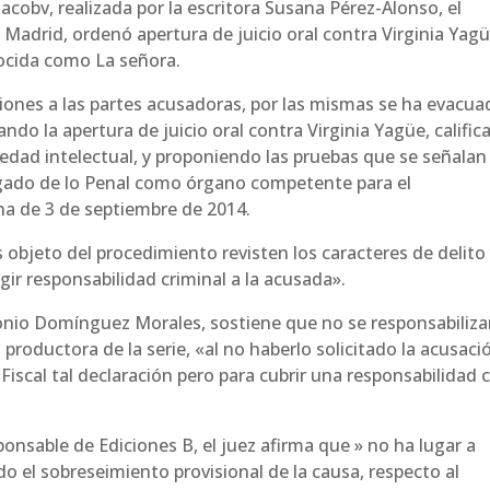
acobv, realizada por la escritora Susana Pérez-Alonso, el
 Madrid, ordenó apertura de juicio oral contra Virginia Yagü
nocida como La señora.
ones a las partes acusadoras, por las mismas se ha evacua
ando la apertura de juicio oral contra Virginia Yagüe, califi
iedad intelectual, y proponiendo las pruebas que se señalan
uzgado de lo Penal como órgano competente para el
ha de 3 de septiembre de 2014.
bjeto del procedimiento revisten los caracteres de delito
gir responsabilidad criminal a
la acusada».
onio Domínguez Morales, sostiene que no se responsabiliza
 productora de la serie, «al no haberlo solicitado la acusaci
 Fiscal tal declaración pero para cubrir una responsabilidad ci
onsable de Ediciones B, el juez afirma que » no ha lugar a
 el sobreseimiento provisional de la causa, respecto al