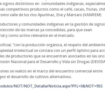
de signos distintivos en comunidades indígenas, especialm
más competitivos productos como el café, cacao, frutas, chif
a como valle de los ríos Apurímac, Ene y Mantaro (VANREM)
productores y comunidades indígenas en la gestión de signo
protección de las marcas ya concedidas, para que sean
ial y como activo relevante en el mercado.
icial, “con la producción orgánica, el respeto del ambiente
opiedad intelectual se contara con un perfil óptimo para ac
iles de productores que se encuentran asociados en las onc
sión Nacional para el Desarrollo y Vida sin Drogas (DEVIDA
iones se realizó en el marco del encuentro comercial entre
r el desarrollo de cultivos alternativos.
/modulos/NOT/NOT_DetallarNoticia.aspx?PFL=0&NOT=955