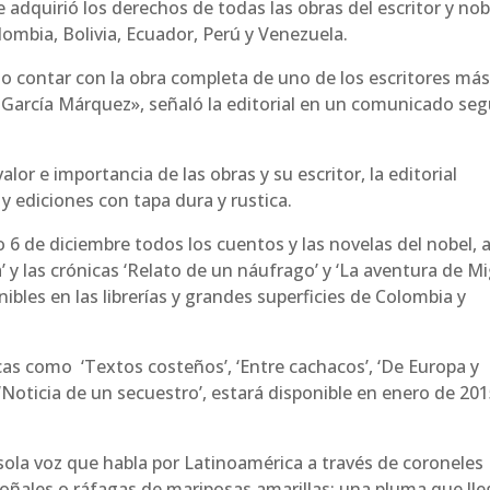
adquirió los derechos de todas las obras del escritor y nob
lombia, Bolivia, Ecuador, Perú y Venezuela.
llo contar con la obra completa de uno de los escritores má
l García Márquez», señaló la editorial en un comunicado se
lor e importancia de las obras y su escritor, la editorial
 y ediciones con tapa dura y rustica.
 6 de diciembre todos los cuentos y las novelas del nobel, a
’ y las crónicas ‘Relato de un náufrago’ y ‘La aventura de M
nibles en las librerías y grandes superficies de Colombia y
as como ‘Textos costeños’, ‘Entre cachacos’, ‘De Europa y
 y ‘Noticia de un secuestro’, estará disponible en enero de 20
ola voz que habla por Latinoamérica a través de coroneles
oñales o ráfagas de mariposas amarillas; una pluma que lle