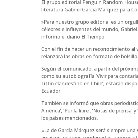
El grupo editorial Penguin Random House 
literatura Gabriel García Márquez para Co
​»Para nuestro grupo editorial es un orgu
célebres e influyentes del mundo, Gabrie
informo el diario El Tiempo.
Con el fin de hacer un reconocimiento al va
relanzará las obras en formato de bolsillo
Según el comunicado, a partir del próximo
como su autobiografía ‘Vivir para contarla
Littín clandestino en Chile’, estarán dispo
Ecuador.
También se informó que obras periodístic
América’, ‘Por la libre’, ‘Notas de prensa’
los países mencionados.
«La de García Márquez será siempre una s
arcaicos, estirpes condenadas, amores ot