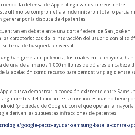
acuerdo, la defensa de Apple allego varios correos entre
ste ultimo se comprometía a indemnizaron total o parcial
 generar por la disputa de 4 patentes.
cuentran en debate ante una corte federal de San José en
 las características de la interacción del usuario con el tel
el sistema de búsqueda universal.
msung han generado polémica, los cuales en su mayoría, han
a de una de al menos 1.000 millones de dólares en cabeza d
e la apelación como recurso para demostrar plagio entre s
de Apple busca demostrar la conexión existente entre Samsu
s argumentos del fabricante surcoreano es que no tiene po
Android (propiedad de Google), con el que operan la mayoría
ogía derivan las supuestas infracciones de patentes.
cnologia/google-pacto-ayudar-samsung-batalla-contra-app