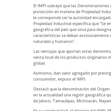
El IMPI subrayó que las Denominaciones d
protección en materia de Propiedad Indus
le corresponde ser la autoridad encargada 
Propiedad Industrial especifica que “Se
geográfica del país que sirva para design
características se deban exclusivamente 
naturales y humanos”.
Las ventajas que aportan estas denominac
venta local de los productos originarios d
global.
Asimismo, dan valor agregado por prestigi
consumidor, expuso el IMPI.
Destacó que la denominación del Origen d
en la actualidad una región geográfica qu
de Jalisco, Tamaulipas, Michoacán, Nayar
En su oportunidad, el director del IMPI, 