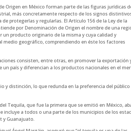
e Origen en México forman parte de las figuras jurídicas d
trial, más concretamente respecto de los signos distintivos
de protegerlas y regularlas. El Artículo 156 de la Ley de la
 entiende por Denominación de Origen el nombre de una regi
ar un producto originario de la misma y cuya calidad y
al medio geográfico, comprendiendo en éste los factores
iones consisten, entre otras, en promover la exportación 
e un país
y diferencian a los productos nacionales en el me
o y distinción, lo que redunda en la preferencia del público
el Tequila, que fue la primera que se emitió en México, ab
e incluye a todos o una parte de los municipios de los esta
it y Guanajuato.
Miguel Ángel Margáin, aseguró que “el tequila es una de las