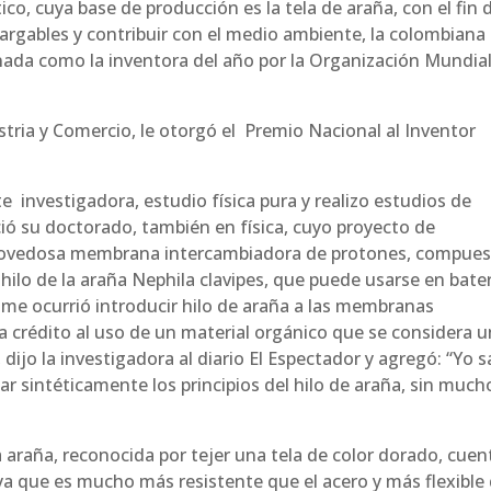
ico, cuya base de producción es la tela de araña, con el fin 
argables y contribuir con el medio ambiente, la colombiana
nada como la inventora del año por la Organización Mundia
stria y Comercio, le otorgó el Premio Nacional al Inventor
te investigadora, estudio física pura y realizo estudios de
ió su doctorado, también en física, cuyo proyecto de
a novedosa membrana intercambiadora de protones, compue
 hilo de la araña Nephila clavipes, que puede usarse en bate
 me ocurrió introducir hilo de araña a las membranas
a crédito al uso de un material orgánico que se considera u
ijo la investigadora al diario El Espectador y agregó: “Yo s
r sintéticamente los principios del hilo de araña, sin much
a araña, reconocida por tejer una tela de color dorado, cuen
a que es mucho más resistente que el acero y más flexible