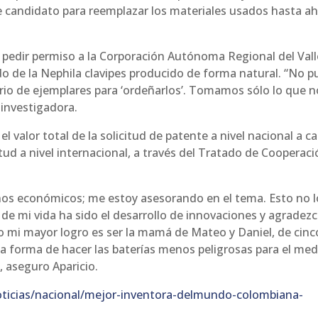
te candidato para reemplazar los materiales usados hasta a
 pedir permiso a la Corporación Autónoma Regional del Vall
ejido de la Nephila clavipes producido de forma natural. “No 
torio de ejemplares para ‘ordeñarlos’. Tomamos sólo lo que 
 investigadora.
l valor total de la solicitud de patente a nivel nacional a c
itud a nivel internacional, a través del Tratado de Cooperac
nos económicos; me estoy asesorando en el tema. Esto no l
 de mi vida ha sido el desarrollo de innovaciones y agradezc
o mi mayor logro es ser la mamá de Mateo y Daniel, de cinc
a forma de hacer las baterías menos peligrosas para el med
, aseguro Aparicio.
ticias/nacional/mejor-inventora-delmundo-colombiana-